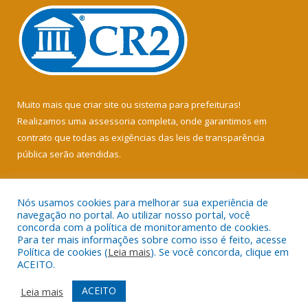
Muito mais que
criar site
ou
sistema para prefeituras
!
Realizamos uma
assessoria
completa, onde garantimos em
contrato que todas as exigências das
leis de transparência
pública
serão atendidas.
Conheça o
PNTP
e o
Radar da Transparência Pública
Nós usamos cookies para melhorar sua experiência de
navegação no portal. Ao utilizar nosso portal, você
concorda com a política de monitoramento de cookies.
Para ter mais informações sobre como isso é feito, acesse
Política de cookies (
Leia mais
). Se você concorda, clique em
Todos os direitos reservados a Câmara Municipal de Soure.
ACEITO.
Mapa do Site
Acessar Área Administrativa
ACEITO
Leia mais
Acessar Webmail