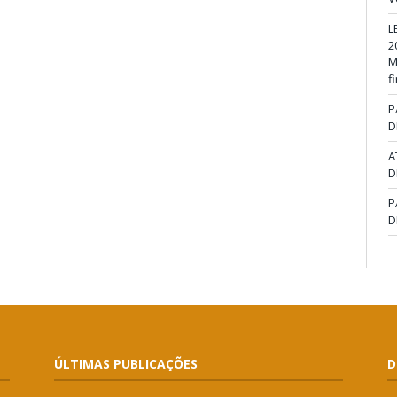
L
2
M
f
P
D
A
D
P
D
ÚLTIMAS PUBLICAÇÕES
D