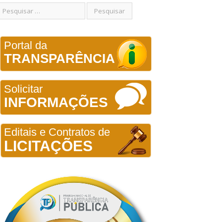
Portal da
TRANSPARÊNCIA
Solicitar
INFORMAÇÕES
Editais e Contratos de
LICITAÇÕES