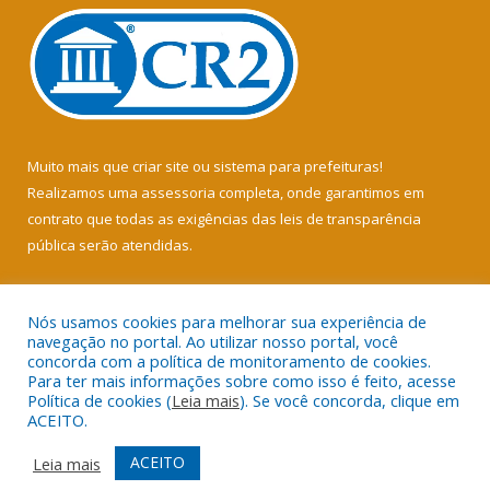
Muito mais que
criar site
ou
sistema para prefeituras
!
Realizamos uma
assessoria
completa, onde garantimos em
contrato que todas as exigências das
leis de transparência
pública
serão atendidas.
Conheça o
PNTP
e o
Radar da Transparência Pública
Nós usamos cookies para melhorar sua experiência de
navegação no portal. Ao utilizar nosso portal, você
concorda com a política de monitoramento de cookies.
Para ter mais informações sobre como isso é feito, acesse
Política de cookies (
Leia mais
). Se você concorda, clique em
Todos os direitos reservados a Câmara Municipal de Soure.
ACEITO.
Mapa do Site
Acessar Área Administrativa
ACEITO
Leia mais
Acessar Webmail