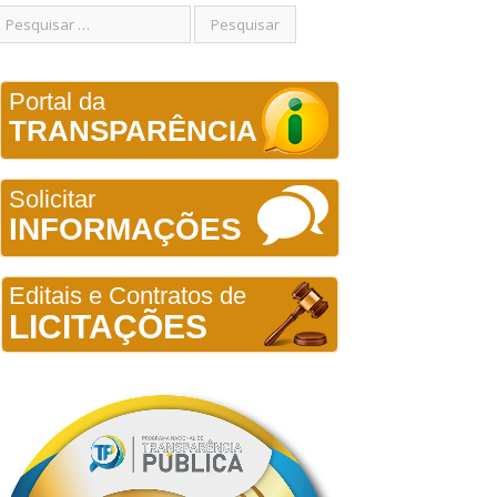
Portal da
TRANSPARÊNCIA
Solicitar
INFORMAÇÕES
Editais e Contratos de
LICITAÇÕES