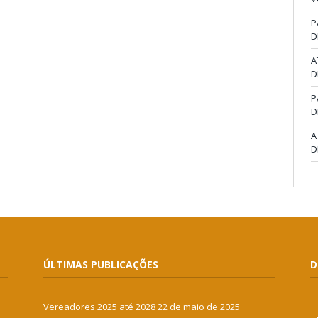
P
D
A
D
P
D
A
D
ÚLTIMAS PUBLICAÇÕES
D
Vereadores 2025 até 2028
22 de maio de 2025