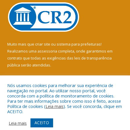
Muito mais que
criar site
ou
sistema para prefeituras
!
Realizamos uma
assessoria
completa, onde garantimos em
contrato que todas as exigências das
leis de transparência
pública
serão atendidas.
Conheça o
PNTP
e o
Radar da Transparência Pública
Nós usamos cookies para melhorar sua experiência de
navegação no portal. Ao utilizar nosso portal, você
concorda com a política de monitoramento de cookies.
Para ter mais informações sobre como isso é feito, acesse
Política de cookies (
Leia mais
). Se você concorda, clique em
Todos os direitos reservados a Câmara Municipal de Soure.
ACEITO.
Mapa do Site
Acessar Área Administrativa
ACEITO
Leia mais
Acessar Webmail