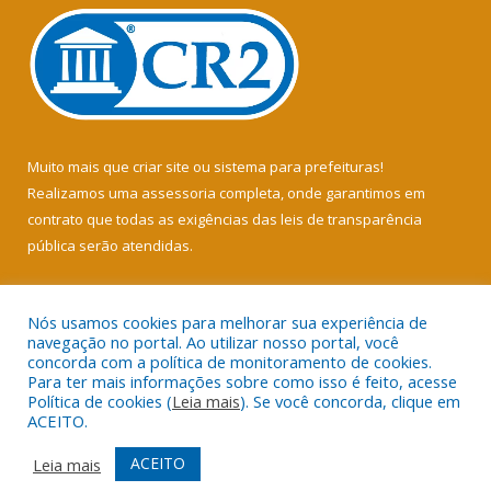
Muito mais que
criar site
ou
sistema para prefeituras
!
Realizamos uma
assessoria
completa, onde garantimos em
contrato que todas as exigências das
leis de transparência
pública
serão atendidas.
Conheça o
PNTP
e o
Radar da Transparência Pública
Nós usamos cookies para melhorar sua experiência de
navegação no portal. Ao utilizar nosso portal, você
concorda com a política de monitoramento de cookies.
Para ter mais informações sobre como isso é feito, acesse
Política de cookies (
Leia mais
). Se você concorda, clique em
Todos os direitos reservados a Câmara Municipal de Soure.
ACEITO.
Mapa do Site
Acessar Área Administrativa
ACEITO
Leia mais
Acessar Webmail