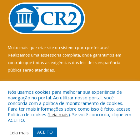
Muito mais que
criar site
ou
sistema para prefeituras
!
Realizamos uma
assessoria
completa, onde garantimos em
contrato que todas as exigências das
leis de transparência
pública
serão atendidas.
Conheça o
PNTP
e o
Radar da Transparência Pública
Nós usamos cookies para melhorar sua experiência de
navegação no portal. Ao utilizar nosso portal, você
concorda com a política de monitoramento de cookies.
Para ter mais informações sobre como isso é feito, acesse
Política de cookies (
Leia mais
). Se você concorda, clique em
Todos os direitos reservados a Câmara Municipal de Soure.
ACEITO.
Mapa do Site
Acessar Área Administrativa
ACEITO
Leia mais
Acessar Webmail