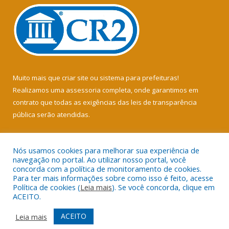
Muito mais que
criar site
ou
sistema para prefeituras
!
Realizamos uma
assessoria
completa, onde garantimos em
contrato que todas as exigências das
leis de transparência
pública
serão atendidas.
Conheça o
PNTP
e o
Radar da Transparência Pública
Nós usamos cookies para melhorar sua experiência de
navegação no portal. Ao utilizar nosso portal, você
concorda com a política de monitoramento de cookies.
Para ter mais informações sobre como isso é feito, acesse
Política de cookies (
Leia mais
). Se você concorda, clique em
Todos os direitos reservados a Câmara Municipal de Soure.
ACEITO.
Mapa do Site
Acessar Área Administrativa
ACEITO
Leia mais
Acessar Webmail