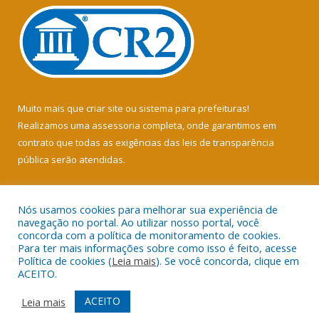
Muito mais que
criar site
ou
sistema para prefeituras
!
Realizamos uma
assessoria
completa, onde garantimos em
contrato que todas as exigências das
leis de transparência
pública
serão atendidas.
Conheça o
PNTP
e o
Radar da Transparência Pública
Nós usamos cookies para melhorar sua experiência de
navegação no portal. Ao utilizar nosso portal, você
concorda com a política de monitoramento de cookies.
Para ter mais informações sobre como isso é feito, acesse
Política de cookies (
Leia mais
). Se você concorda, clique em
Todos os direitos reservados a Câmara Municipal de Soure.
ACEITO.
Mapa do Site
Acessar Área Administrativa
ACEITO
Leia mais
Acessar Webmail