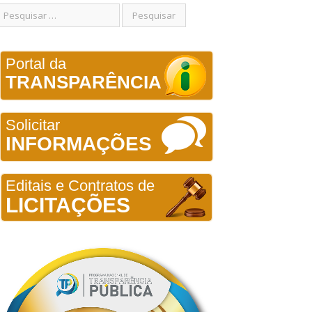
Portal da
TRANSPARÊNCIA
Solicitar
INFORMAÇÕES
Editais e Contratos de
LICITAÇÕES