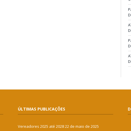
P
D
A
D
P
D
A
D
ÚLTIMAS PUBLICAÇÕES
D
Vereadores 2025 até 2028
22 de maio de 2025