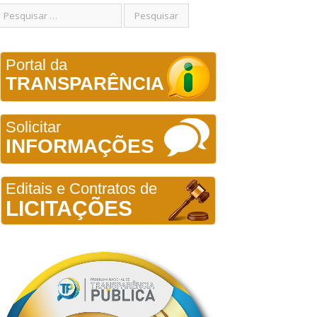
Portal da
TRANSPARÊNCIA
Solicitar
INFORMAÇÕES
Editais e Contratos de
LICITAÇÕES