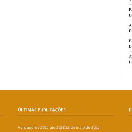
P
D
A
D
P
D
A
D
ÚLTIMAS PUBLICAÇÕES
D
Vereadores 2025 até 2028
22 de maio de 2025