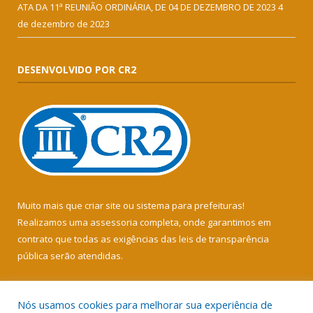
ATA DA 11ª REUNIÃO ORDINÁRIA, DE 04 DE DEZEMBRO DE 2023
4
de dezembro de 2023
DESENVOLVIDO POR CR2
Muito mais que
criar site
ou
sistema para prefeituras
!
Realizamos uma
assessoria
completa, onde garantimos em
contrato que todas as exigências das
leis de transparência
pública
serão atendidas.
Conheça o
PNTP
e o
Radar da Transparência Pública
Nós usamos cookies para melhorar sua experiência de