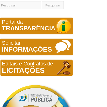
Portal da
TRANSPARÊNCIA
Solicitar
INFORMAÇÕES
Editais e Contratos de
LICITAÇÕES