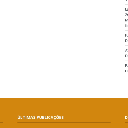
L
2
M
f
P
D
A
D
P
D
ÚLTIMAS PUBLICAÇÕES
D