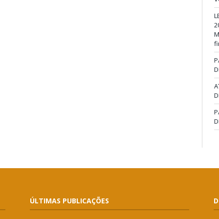
L
2
M
f
P
D
A
D
P
D
ÚLTIMAS PUBLICAÇÕES
D