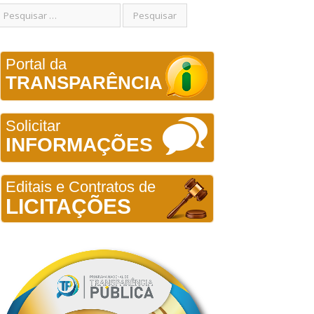
Portal da
TRANSPARÊNCIA
Solicitar
INFORMAÇÕES
Editais e Contratos de
LICITAÇÕES