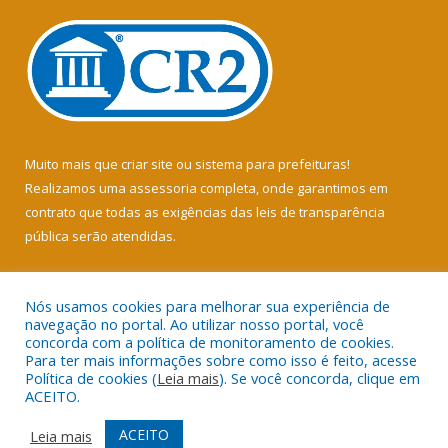
Muito mais que
criar site
ou
sistema para prefeituras
!
Realizamos uma
assessoria
completa, onde garantimos em
contrato que todas as exigências das
leis de transparência
pública
serão atendidas.
Conheça o
PNTP
e o
Radar da Transparência Pública
Nós usamos cookies para melhorar sua experiência de
navegação no portal. Ao utilizar nosso portal, você
concorda com a política de monitoramento de cookies.
Para ter mais informações sobre como isso é feito, acesse
Política de cookies (
Leia mais
). Se você concorda, clique em
Todos os direitos reservados a Câmara Municipal de Soure.
ACEITO.
Mapa do Site
Acessar Área Administrativa
ACEITO
Leia mais