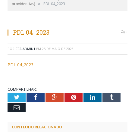
»
providencias)
PDL 04_2023
PDL 04_2023
0
POR
CR2-ADMIN1
EM
25 DE MAIO DE 2023
PDL 04_2023
COMPARTILHAR:
Twitter
Facebook
Google+
Pinterest
LinkedIn
Tumblr
Email
CONTEÚDO RELACIONADO