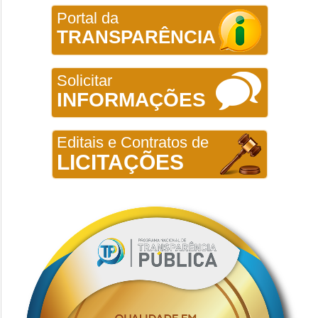
Portal da
TRANSPARÊNCIA
Solicitar
INFORMAÇÕES
Editais e Contratos de
LICITAÇÕES