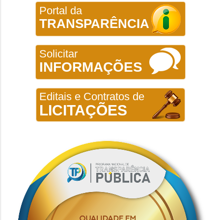
Portal da
TRANSPARÊNCIA
Solicitar
INFORMAÇÕES
Editais e Contratos de
LICITAÇÕES