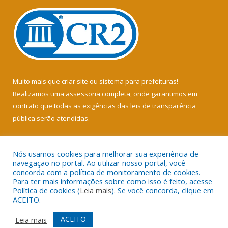
Muito mais que
criar site
ou
sistema para prefeituras
!
Realizamos uma
assessoria
completa, onde garantimos em
contrato que todas as exigências das
leis de transparência
pública
serão atendidas.
Conheça o
PNTP
e o
Radar da Transparência Pública
Nós usamos cookies para melhorar sua experiência de
navegação no portal. Ao utilizar nosso portal, você
concorda com a política de monitoramento de cookies.
Para ter mais informações sobre como isso é feito, acesse
Política de cookies (
Leia mais
). Se você concorda, clique em
Todos os direitos reservados a Câmara Municipal de Soure.
ACEITO.
Mapa do Site
Acessar Área Administrativa
ACEITO
Leia mais