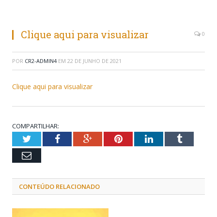
Clique aqui para visualizar
0
POR
CR2-ADMIN4
EM
22 DE JUNHO DE 2021
Clique aqui para visualizar
COMPARTILHAR:
Twitter
Facebook
Google+
Pinterest
LinkedIn
Tumblr
Email
CONTEÚDO RELACIONADO