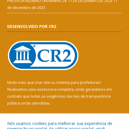
PAUTA DA REUNIÃO ORDINÁRIA, DE 11 DE DEZEMBRO DE 2023
11
de dezembro de 2023
DESENVOLVIDO POR CR2
Muito mais que
criar site
ou
sistema para prefeituras
!
Realizamos uma
assessoria
completa, onde garantimos em
contrato que todas as exigências das
leis de transparência
pública
serão atendidas.
Conheça o
PNTP
e o
Radar da Transparência Pública
Nós usamos cookies para melhorar sua experiência de
navegação no portal. Ao utilizar nosso portal, você