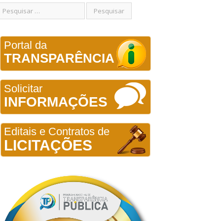
Portal da
TRANSPARÊNCIA
Solicitar
INFORMAÇÕES
Editais e Contratos de
LICITAÇÕES