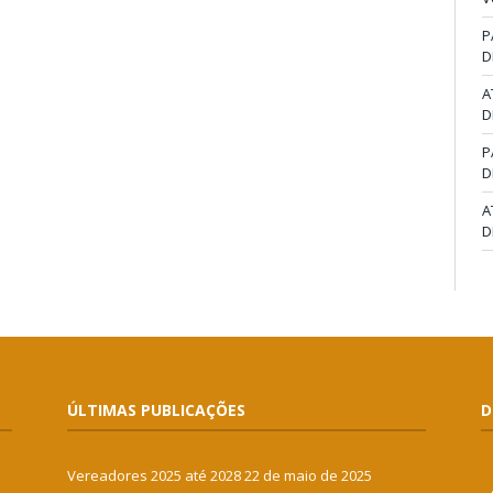
P
D
A
D
P
D
A
D
ÚLTIMAS PUBLICAÇÕES
D
Vereadores 2025 até 2028
22 de maio de 2025