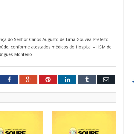
cença do Senhor Carlos Augusto de Lima Gouvêa-Prefeito
saúde, conforme atestados médicos do Hospital – HSM de
drigues Monteiro
tter
Facebook
Google+
Pinterest
LinkedIn
Tumblr
Email