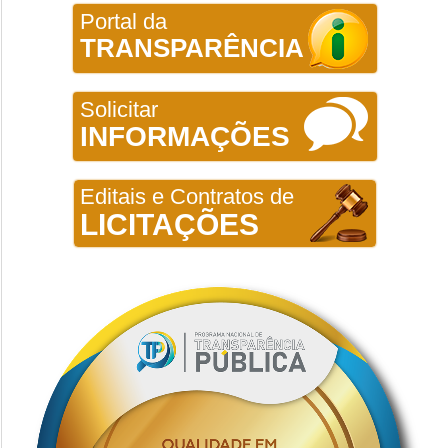
Portal da
TRANSPARÊNCIA
Solicitar
INFORMAÇÕES
Editais e Contratos de
LICITAÇÕES