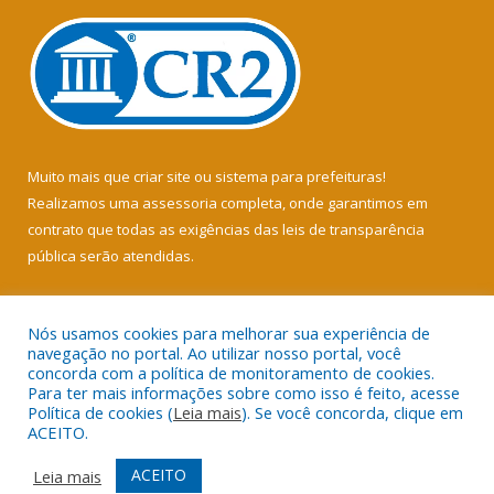
Muito mais que
criar site
ou
sistema para prefeituras
!
Realizamos uma
assessoria
completa, onde garantimos em
contrato que todas as exigências das
leis de transparência
pública
serão atendidas.
Conheça o
PNTP
e o
Radar da Transparência Pública
Nós usamos cookies para melhorar sua experiência de
navegação no portal. Ao utilizar nosso portal, você
concorda com a política de monitoramento de cookies.
Para ter mais informações sobre como isso é feito, acesse
Política de cookies (
Leia mais
). Se você concorda, clique em
Todos os direitos reservados a Câmara Municipal de Soure.
ACEITO.
Mapa do Site
Acessar Área Administrativa
ACEITO
Leia mais