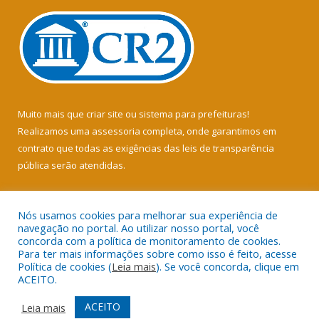
Muito mais que
criar site
ou
sistema para prefeituras
!
Realizamos uma
assessoria
completa, onde garantimos em
contrato que todas as exigências das
leis de transparência
pública
serão atendidas.
Conheça o
PNTP
e o
Radar da Transparência Pública
Nós usamos cookies para melhorar sua experiência de
navegação no portal. Ao utilizar nosso portal, você
concorda com a política de monitoramento de cookies.
Para ter mais informações sobre como isso é feito, acesse
Política de cookies (
Leia mais
). Se você concorda, clique em
Todos os direitos reservados a Câmara Municipal de Soure.
ACEITO.
Mapa do Site
Acessar Área Administrativa
ACEITO
Leia mais