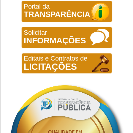
Portal da
TRANSPARÊNCIA
Solicitar
INFORMAÇÕES
Editais e Contratos de
LICITAÇÕES