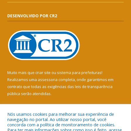
DESENVOLVIDO POR CR2
Muito mais que
criar site
ou
sistema para prefeituras
!
Realizamos uma
assessoria
completa, onde garantimos em
contrato que todas as exigências das
leis de transparência
pública
serão atendidas.
Conheça o
PNTP
e o
Radar da Transparência Pública
Nós usamos cookies para melhorar sua experiência de
navegação no portal. Ao utilizar nosso portal, você
concorda com a política de monitoramento de cookies.
Para ter mais informações sobre como isso é feito, acesse