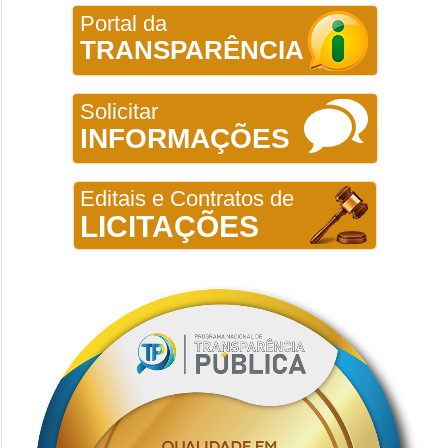
Portal da
TRANSPARÊNCIA
Solicitar
INFORMAÇÕES
Editais e Contratos de
LICITAÇÕES