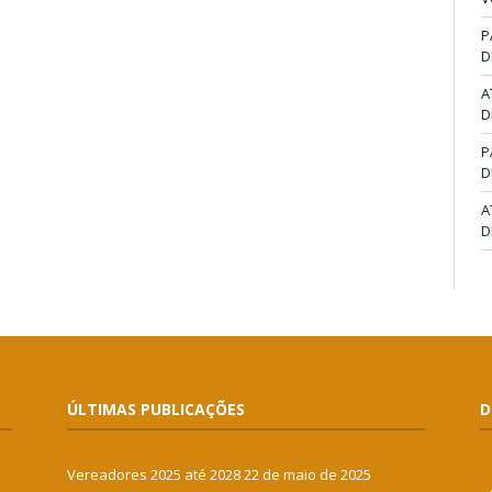
P
D
A
D
P
D
A
D
ÚLTIMAS PUBLICAÇÕES
D
Vereadores 2025 até 2028
22 de maio de 2025