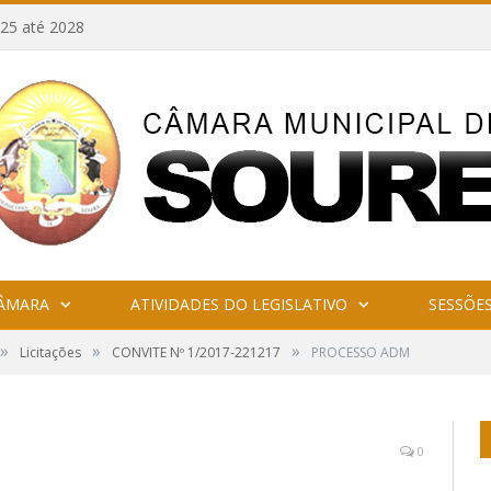
25 até 2028
CÂMARA
ATIVIDADES DO LEGISLATIVO
SESSÕE
»
»
»
Licitações
CONVITE Nº 1/2017-221217
PROCESSO ADM
0