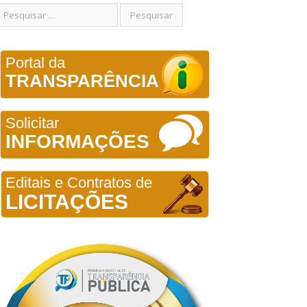
Portal da
TRANSPARÊNCIA
Solicitar
INFORMAÇÕES
Editais e Contratos de
LICITAÇÕES