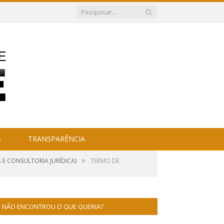
S
TRANSPARÊNCIA
»
 E CONSULTORIA JURÍDICA)
TERMO DE
NÃO ENCONTROU O QUE QUERIA?