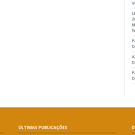
V
L
2
M
f
P
D
A
D
P
D
ÚLTIMAS PUBLICAÇÕES
D