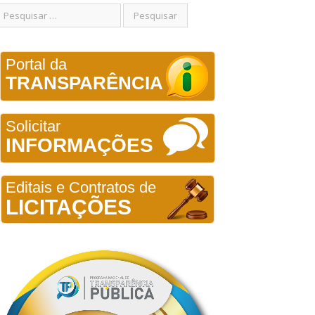
Portal da
TRANSPARÊNCIA
Solicitar
INFORMAÇÕES
Editais e Contratos de
LICITAÇÕES