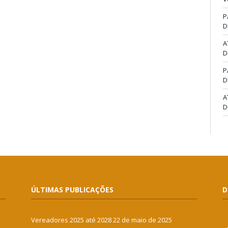
P
D
A
D
P
D
A
D
ÚLTIMAS PUBLICAÇÕES
D
Vereadores 2025 até 2028
22 de maio de 2025