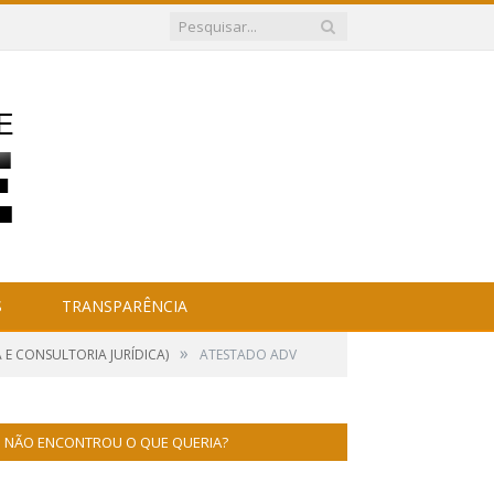
S
TRANSPARÊNCIA
»
 E CONSULTORIA JURÍDICA)
ATESTADO ADV
NÃO ENCONTROU O QUE QUERIA?