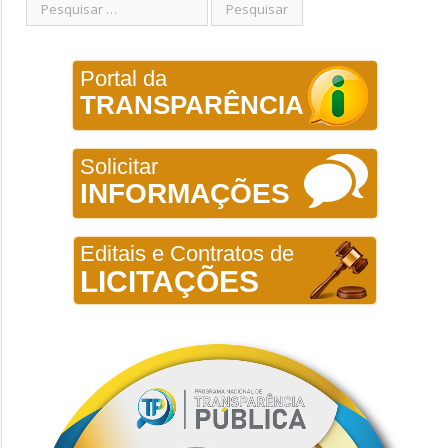
Portal da
TRANSPARÊNCIA
Solicitar
INFORMAÇÕES
Editais e Contratos de
LICITAÇÕES