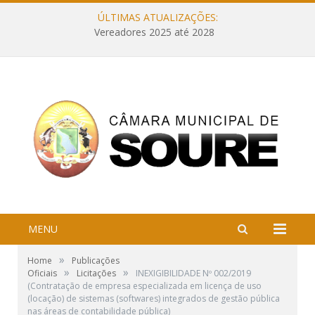
ÚLTIMAS ATUALIZAÇÕES:
Vereadores 2025 até 2028
MENU
»
Home
Publicações
»
»
Oficiais
Licitações
INEXIGIBILIDADE Nº 002/2019
(Contratação de empresa especializada em licença de uso
(locação) de sistemas (softwares) integrados de gestão pública
nas áreas de contabilidade pública)