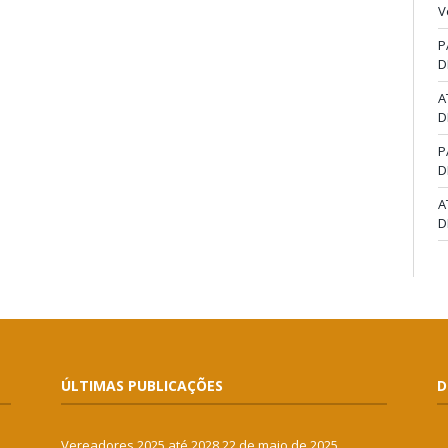
V
P
D
A
D
P
D
A
D
ÚLTIMAS PUBLICAÇÕES
D
Vereadores 2025 até 2028
22 de maio de 2025