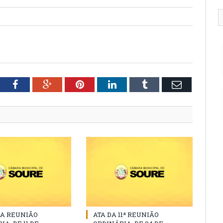
tter
Facebook
Google+
Pinterest
LinkedIn
Tumblr
Email
DA REUNIÃO
ATA DA 11ª REUNIÃO