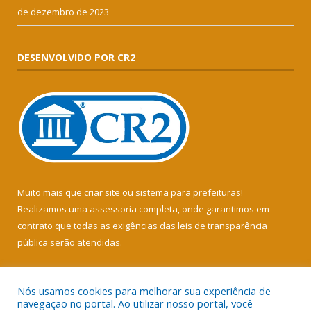
de dezembro de 2023
DESENVOLVIDO POR CR2
Muito mais que
criar site
ou
sistema para prefeituras
!
Realizamos uma
assessoria
completa, onde garantimos em
contrato que todas as exigências das
leis de transparência
pública
serão atendidas.
Conheça o
PNTP
e o
Radar da Transparência Pública
Nós usamos cookies para melhorar sua experiência de
navegação no portal. Ao utilizar nosso portal, você