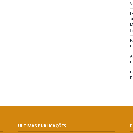
V
L
2
M
f
P
D
A
D
P
D
ÚLTIMAS PUBLICAÇÕES
D