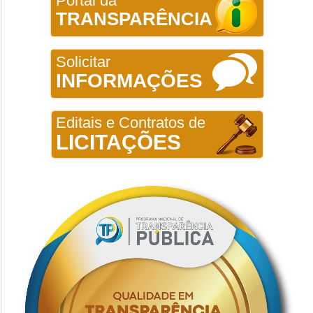
Portal da
TRANSPARÊNCIA
Solicitar
INFORMAÇÕES
Editais e Contratos de
LICITAÇÕES