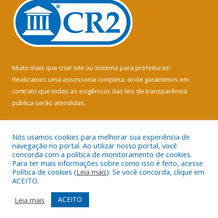
Muito mais que
criar site
ou
sistema para prefeituras
!
Realizamos uma
assessoria
completa, onde garantimos em
contrato que todas as exigências das
leis de transparência
pública
serão atendidas.
Conheça o
PNTP
e o
Radar da Transparência Pública
Nós usamos cookies para melhorar sua experiência de
navegação no portal. Ao utilizar nosso portal, você
concorda com a política de monitoramento de cookies.
Para ter mais informações sobre como isso é feito, acesse
Política de cookies (
Leia mais
). Se você concorda, clique em
Todos os direitos reservados a Câmara Municipal de Soure.
ACEITO.
Mapa do Site
Acessar Área Administrativa
ACEITO
Leia mais
Acessar Webmail