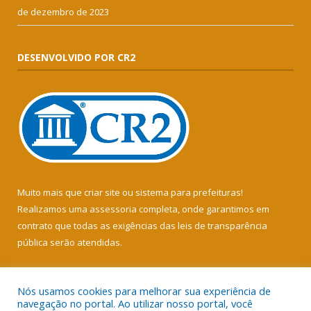
de dezembro de 2023
DESENVOLVIDO POR CR2
Muito mais que
criar site
ou
sistema para prefeituras
!
Realizamos uma
assessoria
completa, onde garantimos em
contrato que todas as exigências das
leis de transparência
pública
serão atendidas.
Conheça o
PNTP
e o
Radar da Transparência Pública
Nós usamos cookies para melhorar sua experiência de
navegação no portal. Ao utilizar nosso portal, você