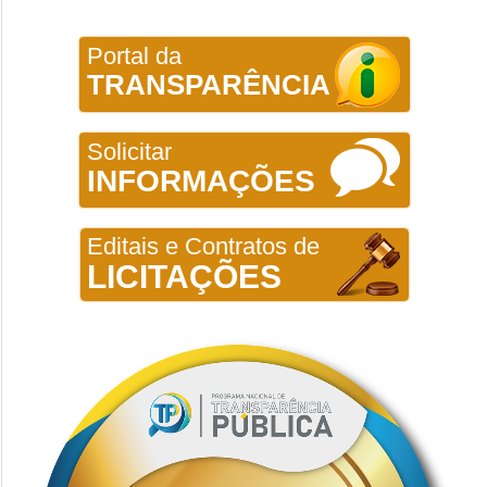
Portal da
TRANSPARÊNCIA
Solicitar
INFORMAÇÕES
Editais e Contratos de
LICITAÇÕES