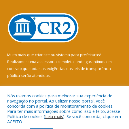
Muito mais que
criar site
ou
sistema para prefeituras
!
Realizamos uma
assessoria
completa, onde garantimos em
contrato que todas as exigências das
leis de transparência
pública
serão atendidas.
Conheça o
PNTP
e o
Radar da Transparência Pública
Nós usamos cookies para melhorar sua experiência de
navegação no portal. Ao utilizar nosso portal, você
concorda com a política de monitoramento de cookies.
Para ter mais informações sobre como isso é feito, acesse
Política de cookies (
Leia mais
). Se você concorda, clique em
Todos os direitos reservados a Câmara Municipal de Soure.
ACEITO.