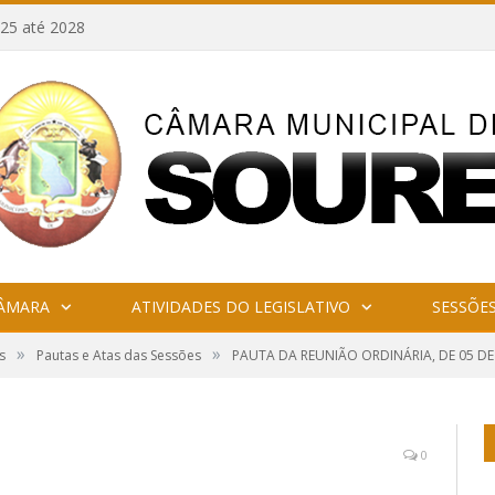
25 até 2028
CÂMARA
ATIVIDADES DO LEGISLATIVO
SESSÕE
»
»
s
Pautas e Atas das Sessões
PAUTA DA REUNIÃO ORDINÁRIA, DE 05 DE
0