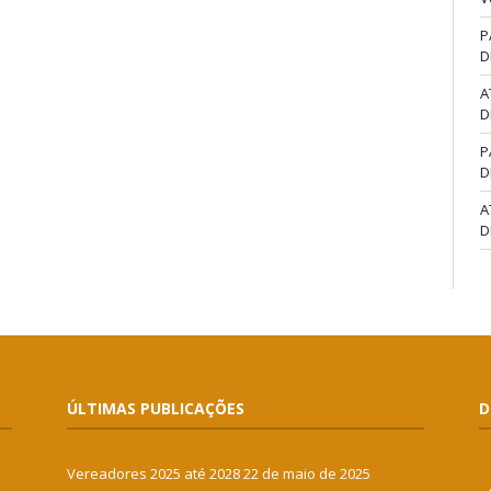
P
D
A
D
P
D
A
D
ÚLTIMAS PUBLICAÇÕES
D
Vereadores 2025 até 2028
22 de maio de 2025