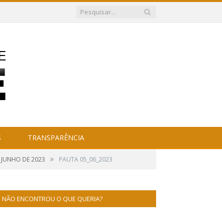
S
TRANSPARÊNCIA
»
 JUNHO DE 2023
PAUTA 05_06_2023
NÃO ENCONTROU O QUE QUERIA?