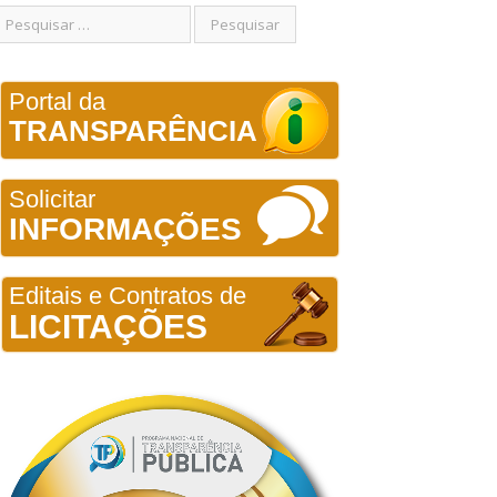
Portal da
TRANSPARÊNCIA
Solicitar
INFORMAÇÕES
Editais e Contratos de
LICITAÇÕES