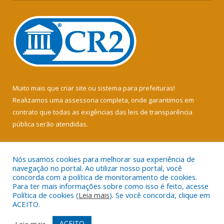
Muito mais que
criar site
ou
sistema para prefeituras
!
Realizamos uma
assessoria
completa, onde garantimos em
contrato que todas as exigências das
leis de transparência
pública
serão atendidas.
Conheça o
PNTP
e o
Radar da Transparência Pública
Nós usamos cookies para melhorar sua experiência de
navegação no portal. Ao utilizar nosso portal, você
concorda com a política de monitoramento de cookies.
Para ter mais informações sobre como isso é feito, acesse
Política de cookies (
Leia mais
). Se você concorda, clique em
Todos os direitos reservados a Câmara Municipal de Soure.
ACEITO.
Mapa do Site
Acessar Área Administrativa
ACEITO
Leia mais