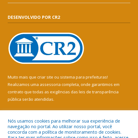
DESENVOLVIDO POR CR2
Muito mais que
criar site
ou
sistema para prefeituras
!
Realizamos uma
assessoria
completa, onde garantimos em
contrato que todas as exigências das
leis de transparência
pública
serão atendidas.
Conheça o
PNTP
e o
Radar da Transparência Pública
Nós usamos cookies para melhorar sua experiência de
navegação no portal. Ao utilizar nosso portal, você
concorda com a política de monitoramento de cookies.
Para ter mais informações sobre como isso é feito, acesse