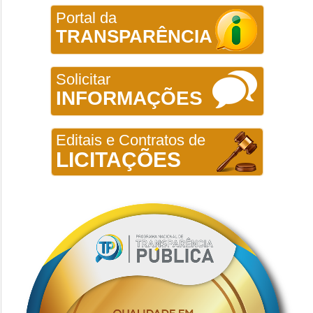
Portal da
TRANSPARÊNCIA
Solicitar
INFORMAÇÕES
Editais e Contratos de
LICITAÇÕES