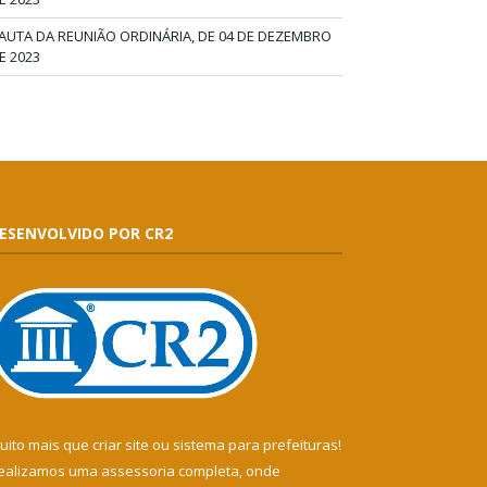
AUTA DA REUNIÃO ORDINÁRIA, DE 04 DE DEZEMBRO
E 2023
ESENVOLVIDO POR CR2
uito mais que
criar site
ou
sistema para prefeituras
!
ealizamos uma
assessoria
completa, onde