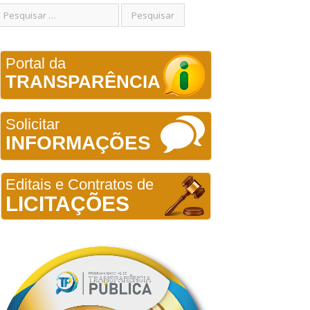
Portal da
TRANSPARÊNCIA
Solicitar
INFORMAÇÕES
Editais e Contratos de
LICITAÇÕES