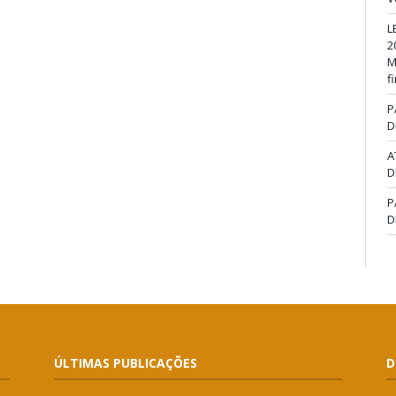
L
2
M
f
P
D
A
D
P
D
ÚLTIMAS PUBLICAÇÕES
D