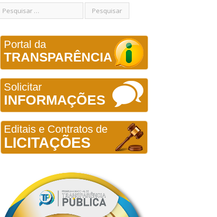
Portal da
TRANSPARÊNCIA
Solicitar
INFORMAÇÕES
Editais e Contratos de
LICITAÇÕES