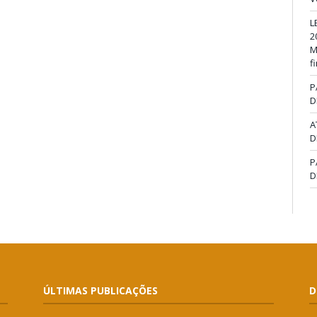
L
2
M
f
P
D
A
D
P
D
ÚLTIMAS PUBLICAÇÕES
D