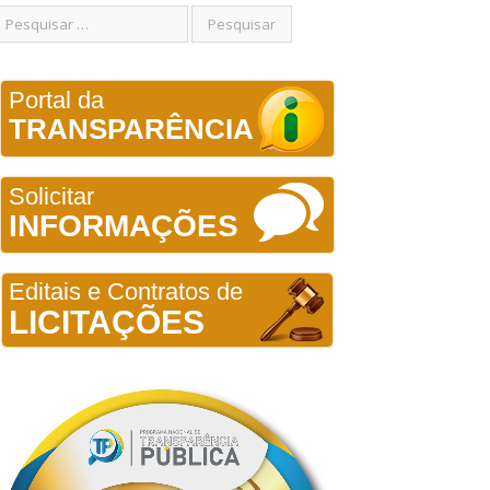
Portal da
TRANSPARÊNCIA
Solicitar
INFORMAÇÕES
Editais e Contratos de
LICITAÇÕES