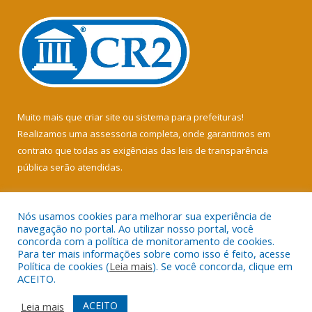
Muito mais que
criar site
ou
sistema para prefeituras
!
Realizamos uma
assessoria
completa, onde garantimos em
contrato que todas as exigências das
leis de transparência
pública
serão atendidas.
Conheça o
PNTP
e o
Radar da Transparência Pública
Nós usamos cookies para melhorar sua experiência de
navegação no portal. Ao utilizar nosso portal, você
concorda com a política de monitoramento de cookies.
Para ter mais informações sobre como isso é feito, acesse
Política de cookies (
Leia mais
). Se você concorda, clique em
Todos os direitos reservados a Câmara Municipal de Soure.
ACEITO.
Mapa do Site
Acessar Área Administrativa
ACEITO
Leia mais