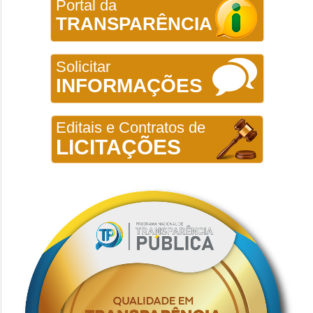
Portal da
TRANSPARÊNCIA
Solicitar
INFORMAÇÕES
Editais e Contratos de
LICITAÇÕES