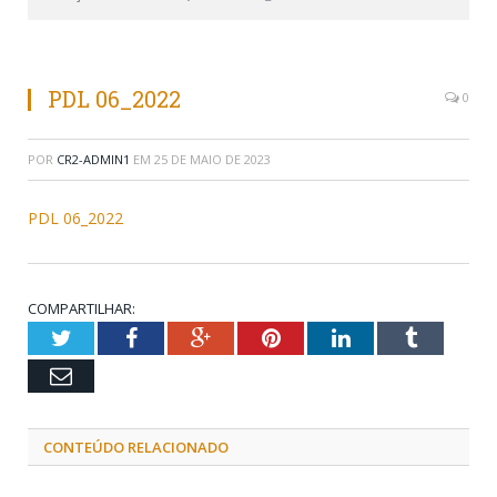
PDL 06_2022
0
POR
CR2-ADMIN1
EM
25 DE MAIO DE 2023
PDL 06_2022
COMPARTILHAR:
Twitter
Facebook
Google+
Pinterest
LinkedIn
Tumblr
Email
CONTEÚDO RELACIONADO