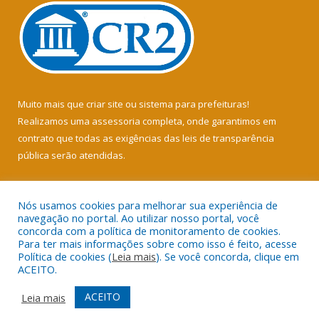
Muito mais que
criar site
ou
sistema para prefeituras
!
Realizamos uma
assessoria
completa, onde garantimos em
contrato que todas as exigências das
leis de transparência
pública
serão atendidas.
Conheça o
PNTP
e o
Radar da Transparência Pública
Nós usamos cookies para melhorar sua experiência de
navegação no portal. Ao utilizar nosso portal, você
concorda com a política de monitoramento de cookies.
Para ter mais informações sobre como isso é feito, acesse
Política de cookies (
Leia mais
). Se você concorda, clique em
Todos os direitos reservados a Câmara Municipal de Soure.
ACEITO.
Mapa do Site
Acessar Área Administrativa
ACEITO
Leia mais
Acessar Webmail