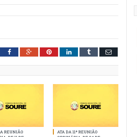
tter
Facebook
Google+
Pinterest
LinkedIn
Tumblr
Email
DA REUNIÃO
ATA DA 11ª REUNIÃO