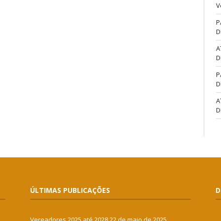
V
P
D
A
D
P
D
A
D
ÚLTIMAS PUBLICAÇÕES
D
Vereadores 2025 até 2028
22 de maio de 2025