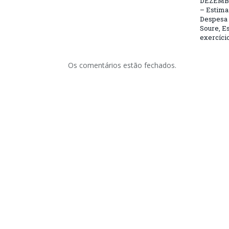
DEZEMBR
– Estima 
Despesa 
Soure, Es
exercício
Os comentários estão fechados.