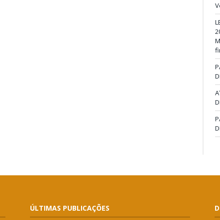
V
L
2
M
f
P
D
A
D
P
D
ÚLTIMAS PUBLICAÇÕES
D