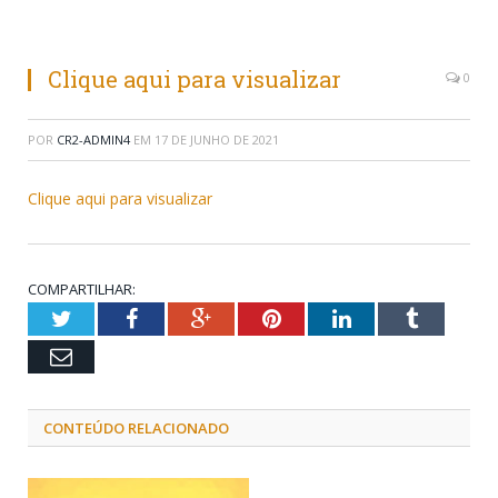
Clique aqui para visualizar
0
POR
CR2-ADMIN4
EM
17 DE JUNHO DE 2021
Clique aqui para visualizar
COMPARTILHAR:
Twitter
Facebook
Google+
Pinterest
LinkedIn
Tumblr
Email
CONTEÚDO RELACIONADO