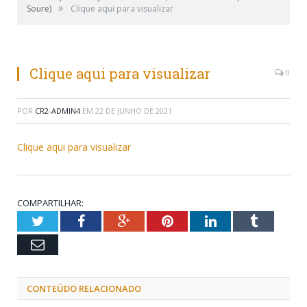
»
Soure)
Clique aqui para visualizar
Clique aqui para visualizar
0
POR
CR2-ADMIN4
EM
22 DE JUNHO DE 2021
Clique aqui para visualizar
COMPARTILHAR:
Twitter
Facebook
Google+
Pinterest
LinkedIn
Tumblr
Email
CONTEÚDO RELACIONADO