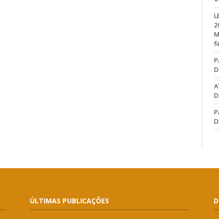
L
2
M
f
P
D
A
D
P
D
ÚLTIMAS PUBLICAÇÕES
D