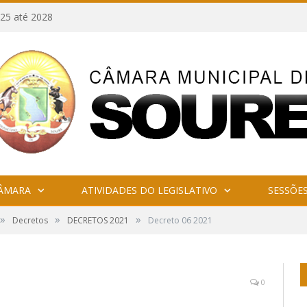
25 até 2028
CÂMARA
ATIVIDADES DO LEGISLATIVO
SESSÕE
»
»
»
Decretos
DECRETOS 2021
Decreto 06 2021
0