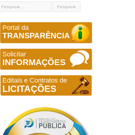
Portal da
TRANSPARÊNCIA
Solicitar
INFORMAÇÕES
Editais e Contratos de
LICITAÇÕES