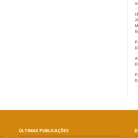
V
L
2
M
f
P
D
A
D
P
D
ÚLTIMAS PUBLICAÇÕES
D