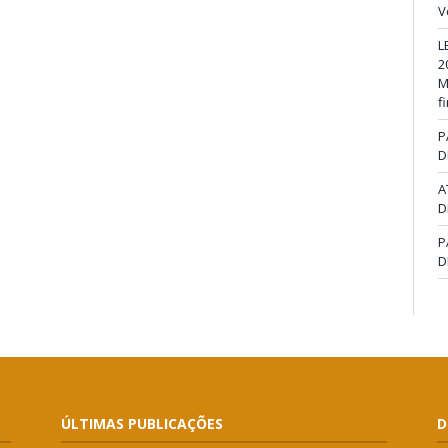
V
L
2
M
f
P
D
A
D
P
D
ÚLTIMAS PUBLICAÇÕES
D