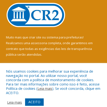
Muito mais que
criar site
ou
sistema para prefeituras
!
Realizamos uma
assessoria
completa, onde garantimos em
contrato que todas as exigências das
leis de transparência
pública
serão atendidas.
Conheça o
PNTP
e o
Radar da Transparência Pública
Nós usamos cookies para melhorar sua experiência de
navegação no portal. Ao utilizar nosso portal, você
concorda com a política de monitoramento de cookies.
Para ter mais informações sobre como isso é feito, acesse
Política de cookies (
Leia mais
). Se você concorda, clique em
Todos os direitos reservados a Câmara Municipal de Soure.
ACEITO.
Mapa do Site
Acessar Área Administrativa
ACEITO
Leia mais
Acessar Webmail