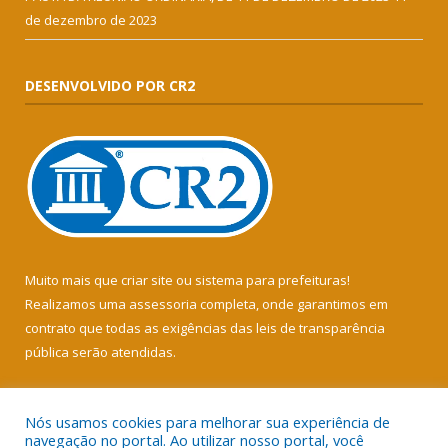
de dezembro de 2023
DESENVOLVIDO POR CR2
Muito mais que
criar site
ou
sistema para prefeituras
!
Realizamos uma
assessoria
completa, onde garantimos em
contrato que todas as exigências das
leis de transparência
pública
serão atendidas.
Conheça o
PNTP
e o
Radar da Transparência Pública
Nós usamos cookies para melhorar sua experiência de
navegação no portal. Ao utilizar nosso portal, você