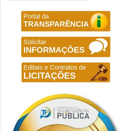
Portal da
TRANSPARÊNCIA
Solicitar
INFORMAÇÕES
Editais e Contratos de
LICITAÇÕES