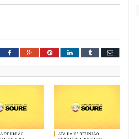
tter
Facebook
Google+
Pinterest
LinkedIn
Tumblr
Email
DA REUNIÃO
ATA DA 11ª REUNIÃO