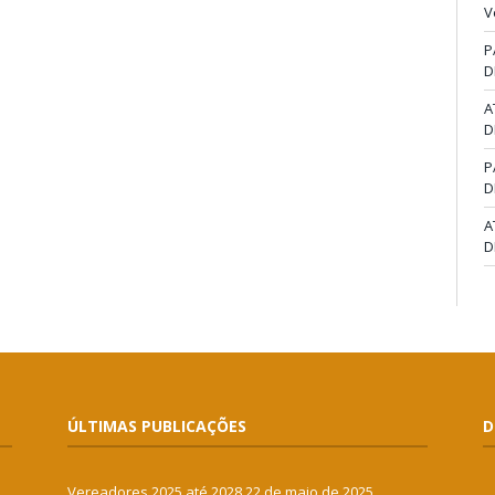
V
P
D
A
D
P
D
A
D
ÚLTIMAS PUBLICAÇÕES
D
Vereadores 2025 até 2028
22 de maio de 2025